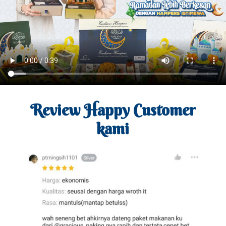
Review Happy Customer
kami