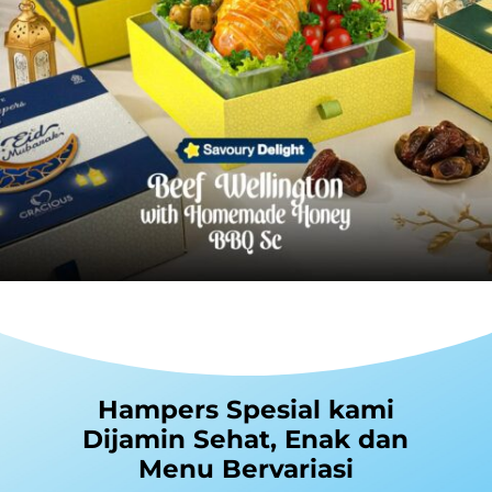
Hampers Spesial kami
Dijamin Sehat, Enak dan
Menu Bervariasi