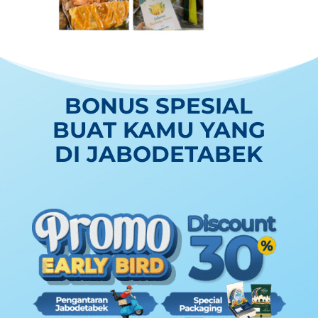
BONUS SPESIAL
BUAT KAMU YANG
DI
JABODETABEK